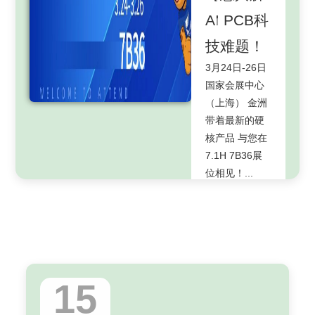
场！
AI PCB科
金金邀您来逛
术年会
果登场！
金金喊您来逛
展啦4月21-26
展啦3月24-26
技难题！
库尼唧哇JPCA
4月21-25日 金
日北京顺义首
日国家会展中
Show 2024来
洲诚邀您 相聚
3月24日-26日
都国际会展中
心（上海）金
啦金洲特附上
上海新国际博
国家会展中心
心中国国际展
洲将带着"秘密
JPCA邀请函请
览中心 与您共
（上海） 金洲
览中心（顺义
武器"闪亮登场
您查收此次展
创精彩...
带着最新的硬
馆）
7.1H7C38展
会，金洲带来
了解更多
核产品 与您在
CIMT2025第
位，等你来
了应用各PCB
7.1H 7B36展
十九届中国国
撩……...
领域的……...
位相见！...
际机床展览
了解更多
了解更多
了解更多
会……...
了解更多
15