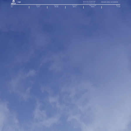
Helpline:86-755-84877666
深圳市龙岗中心城五联一路七号金洲科技园
Service hours:9:00-17:30
Home
Products
Solutions
Innovation
News & Trends
About us
首页
产品中心
解决方案
智慧中心
新闻资讯
关于金洲