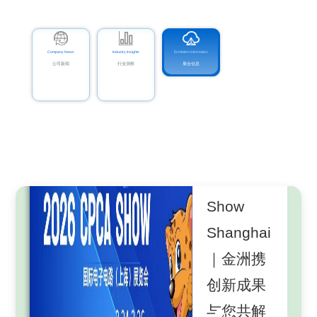
Company News
Industry Insights
Exhibition Information
公司新闻
行业洞察
展会信息
2025-10-23
智造未
2026-03-19
2025-12-03
2025-11-04
CPCA
来，洲到
金洲
DMP邀请
Show
功成：
Denburs
函 | 240
2026-04-15
Shanghai
CPCA
亮相2025
CCMT邀
倍超级长
｜金洲携
SHOW
中华口腔
请函｜金
径比微钻
创新成果
PLUS
医学会牙
洲携极小
样品登
与您共解
见！
槽外科学
径最新成