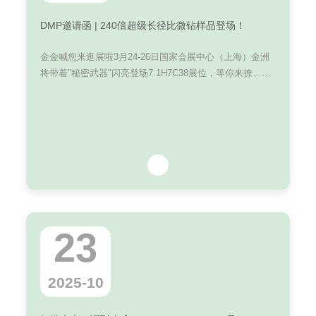
DMP邀请函 | 240倍超级长径比微钻样品登场！
金金喊您来逛展啦3月24-26日国家会展中心（上海）金洲
将带着"秘密武器"闪亮登场7.1H7C38展位，等你来撩……
23
2025-10