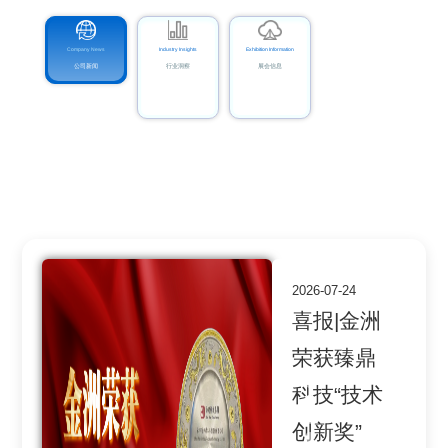
Company News
Industry Insights
Exhibition Information
公司新闻
行业洞察
展会信息
2026-05-16
喜讯｜金
2026-08-07
洲再扩高
喜报|金洲
2026-02-12
端产能，
获评第六
抢抓AI重
积极助力
届中国电
大机遇，
2026-07-24
2026-05-26
2026-04-21
2026-03-23
M9量产
子电路行
喜报|金洲
金洲家属
喜报|公司
喜报｜祝
马年春节
5月16日，金
业优秀企
荣获臻鼎
开放日｜
荣获广合
贺金洲科
满产运行
洲再传喜讯。
业
面向AI PCB产
科技“技术
特别的爱
科技2025
技大楼正
伴随AI算力基
业急需，尤其
8月5日，中国
础设施建设持
创新奖”
给特别的
年度“优秀
式投产
是 M9级别板
电子电路行业
续扩大，市 场