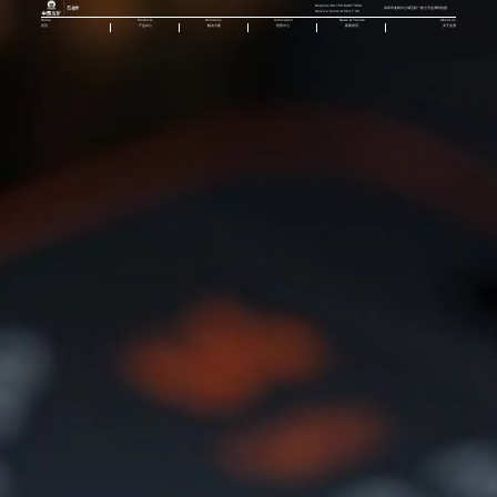
Helpline:86-755-84877666
深圳市龙岗中心城五联一路七号金洲科技园
Service hours:9:00-17:30
Home
Products
Solutions
Innovation
News & Trends
About us
首页
产品中心
解决方案
智慧中心
新闻资讯
关于金洲