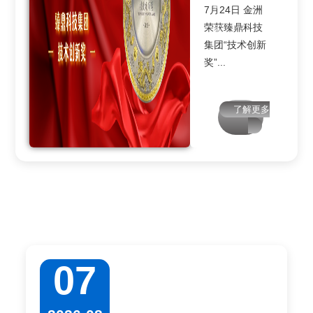
7月24日 金洲
2026年3月 金
材（英伟达
你
供应商”奖
协会
对高端精密微
荣获臻鼎科技
洲科技大楼完
Rubin架构AI服
（CPCA)）公
钻的需求也大
匠心40载，同
4月20日 广合
集团“技术创新
成所有专项验
务器核心基
布第六届中国
幅提升。为有
心伴前行...
科技授予金洲
奖”...
收 并全面投
材）对高端精
电子电路行业
效保障交付，
2025年度“优秀
产！...
密微型刀具的
优秀企业名
马年春节期间
供应商”奖...
迫切需求，金
单，金洲再度
金洲将保持生
了解更多
了解更多
了解更多
了解更多
洲新增一项重
跻身榜单，在
产 稳定运行。
要技改项目：
50家优秀企业
...
印制电路板用
中位列第16
了解更多
高端微型精密
名。...
刀具技改扩能
了解更多
项目。 ...
了解更多
07