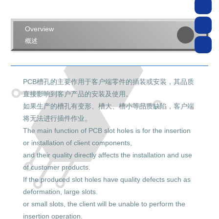
Overview
概述
PCB槽孔的主要作用于客户端零件的插装或安装，其品质
直接影响到客户产品的安装及使用。
如果生产的槽孔有变形、槽大、槽小等品质缺陷，客户端
将无法进行插件作业。
The main function of PCB slot holes is for the insertion
or installation of client components,
and their quality directly affects the installation and use
of customer products.
If the produced slot holes have quality defects such as
deformation, large slots.
or small slots, the client will be unable to perform the
insertion operation.