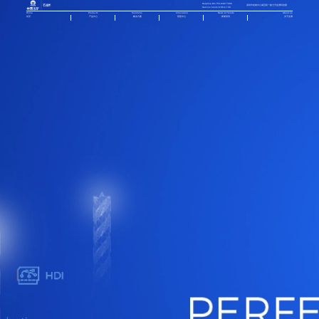
Helpline:86-755-84877666
深圳市龙岗中心城五联一路七号金洲科技园
Service hours:9:00-17:30
Home
Products
Solutions
Innovation
News & Trends
About us
首页
产品中心
解决方案
智慧中心
新闻资讯
关于金洲