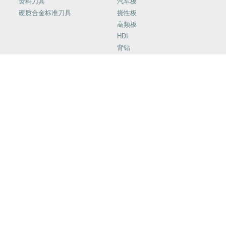
齿科刀具
汽车板
硬质合金标准刀具
挠性板
高频板
HDI
背钻
槽孔
智慧中心
新闻资讯
常见问题
公司新闻
金洲涂层
行业洞察
科技创新
展会信息
资料下载
售后咨询
在线客服
关于金洲
联系我们
信息公开
PCB行业用精密工具
人力资源
华南销售负责人：
合作经销商
13823101250（刘先生）
联系我们