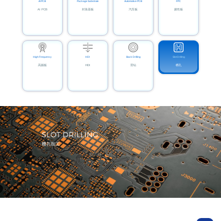
AI PCB
Package Substrate
Automotive PCB
FPC
AI PCB
封装基板
汽车板
挠性板
High Frequency
HDI
Back Drilling
Slot Drilling
高频板
HDI
背钻
槽孔