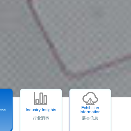
Exhibition
ews
Industry Insights
Information
行业洞察
展会信息