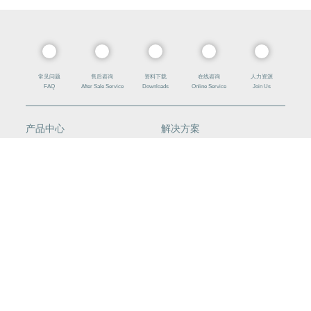
常见问题
售后咨询
资料下载
在线咨询
人力资源
FAQ
After Sale Service
Downloads
Online Service
Join Us
产品中心
解决方案
线路板用刀具
AI PCB
微小径刀具
封装基板
齿科刀具
汽车板
硬质合金标准刀具
挠性板
高频板
HDI
背钻
槽孔
智慧中心
新闻资讯