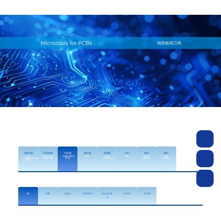
AI通讯板
封装基板
汽车板
挠性板
高频板
HDI
背钻
槽孔
AI
Package
Automotive
FPC
High
HDI
Back
Slot
Communication
Substrate
PCB
Frequency
Drilling
Drilling
PCB
SU
USF
UHQ
G129UC
H131CB-
H131
G129
A