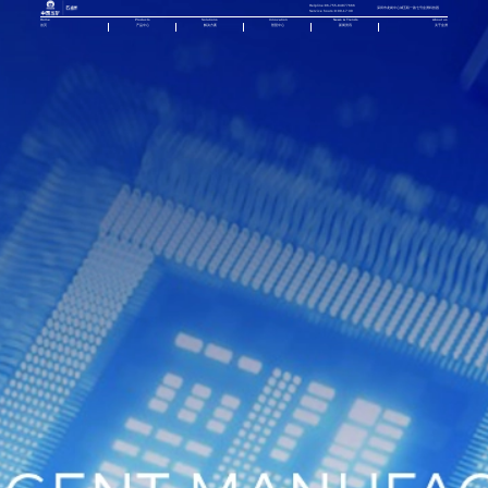
Helpline:86-755-84877666
深圳市龙岗中心城五联一路七号金洲科技园
Service hours:9:00-17:30
Home
Products
Solutions
Innovation
News & Trends
About us
首页
产品中心
解决方案
智慧中心
新闻资讯
关于金洲